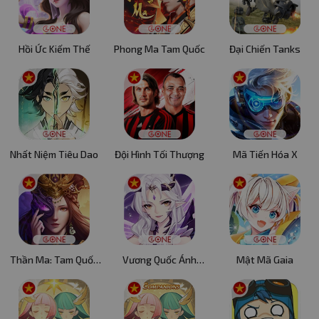
Hồi Ức Kiếm Thế
Phong Ma Tam Quốc
Đại Chiến Tanks
Nhất Niệm Tiêu Dao
Đội Hình Tối Thượng
Mã Tiến Hóa X
Thần Ma: Tam Quốc
Vương Quốc Ánh
Mật Mã Gaia
Xuất Chinh
Sáng