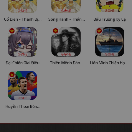
Cổ Điển - Thánh Địa
Song Hành - Thánh
Đấu Trường Kỳ Lạ
AFK
Địa AFK
Đại Chiến Giai Điệu
Thiên Mệnh Đăng
Liên Minh Chiến Hạm:
Tiên
Tam Cực
Huyền Thoại Bóng
Đá